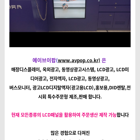
에이브이팝
은
(
www.avpop.co.kr)
매장디스플레이, 옥외광고, 동영상광고시스템, LCD광고, LCD미
디어광고, 전자액자, LCD광고, 동영상광고,
버스모니터, 광고LCD디지탈액자(광고용LCD),홍보용,DID렌탈,전
시회 특수주문형 제조,판매 합니다.
현재 모든종류의 LCD패널을 활용하여 주문생산 제작 가능
합니다
많은 경험으로 다져진